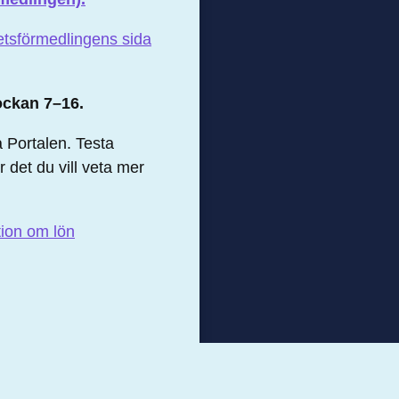
etsförmedlingens sida
lockan 7–16.
 Portalen. Testa
r det du vill veta mer
tion om lön