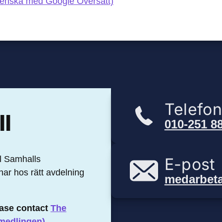
 svenska med Google Översätt)
Telefo
ll
010-251 8
ll Samhalls
E-post
mnar hos rätt avdelning
medarbet
ease contact
The
medlingen).