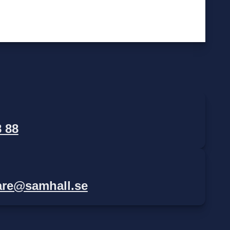
n
8 88
are@samhall.se