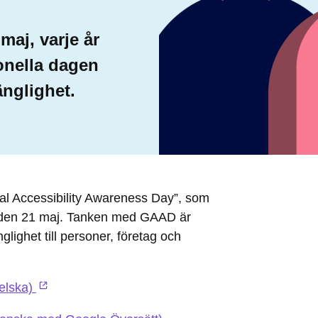
maj, varje år
ionella dagen
änglighet.
bal Accessibility Awareness Day”, som
n den 21 maj. Tanken med GAAD är
glighet till personer, företag och
gelska)
Öppnas i ny flik