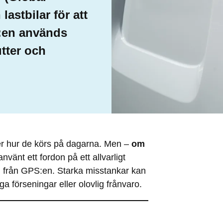
lastbilar för att
S:en används
utter och
ler hur de körs på dagarna. Men –
om
nvänt ett fordon på ett allvarligt
ion från GPS:en. Starka misstankar kan
ga förseningar eller olovlig frånvaro.