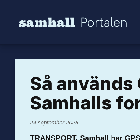
Hoppa till innehåll
Så används 
Samhalls fo
24 september 2025
TRANSPORT. Samhall har GPS