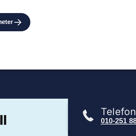
heter
Telefo
ll
010-251 8