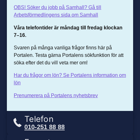
OBS! Söker du jobb på Samhall? Gå till
Arbetsförmedlingens sida om Samhall
Våra telefontider är m
åndag till fredag klockan
7–16.
Svaren på många vanliga frågor finns här på
Portalen. Testa gärna Portalens sökfunktion för att
söka efter det du vill veta mer om!
Har du frågor om lön? Se Portalens information om
lön
Prenumerera på Portalens nyhetsbrev
Telefon
010-251 88 88