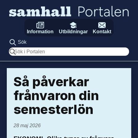
Hoppa till innehåll
Information
Utbildningar
Kontakt
Sök
Sök
Så påverkar
från­varon din
semester­lön
28 maj 2026