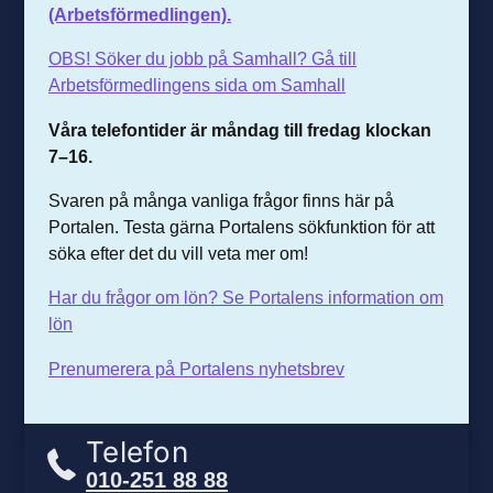
(Arbetsförmedlingen).
OBS! Söker du jobb på Samhall? Gå till
Arbetsförmedlingens sida om Samhall
Våra telefontider är m
åndag till fredag klockan
7–16.
Svaren på många vanliga frågor finns här på
Portalen. Testa gärna Portalens sökfunktion för att
söka efter det du vill veta mer om!
Har du frågor om lön? Se Portalens information om
lön
Prenumerera på Portalens nyhetsbrev
Telefon
010-251 88 88