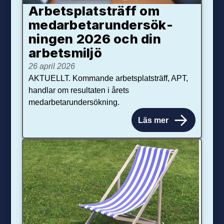
Arbetsplats­träff om
med­arbetar­under­sök­
ningen 2026 och din
arbets­miljö
26 april 2026
AKTUELLT. Kommande arbetsplatsträff, APT,
handlar om resultaten i årets
medarbetarundersökning.
Läs mer