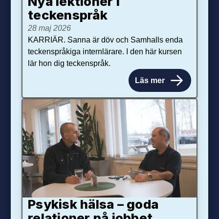
Nya lektioner i
teckenspråk
28 maj 2026
KARRIÄR. Sanna är döv och Samhalls enda
teckenspråkiga internlärare. I den här kursen
lär hon dig teckenspråk.
Läs mer
Psykisk hälsa – goda
relationer på jobbet