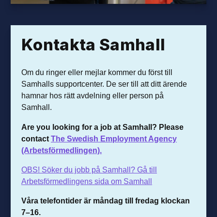
Kontakta Samhall
Om du ringer eller mejlar kommer du först till
Samhalls supportcenter. De ser till att ditt ärende
hamnar hos rätt avdelning eller person på
Samhall.
Are you looking for a job at Samhall? Please
contact
The Swedish Employment Agency
(Arbetsförmedlingen).
OBS! Söker du jobb på Samhall? Gå till
Arbetsförmedlingens sida om Samhall
Våra telefontider är m
åndag till fredag klockan
7–16.