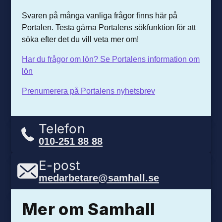
Svaren på många vanliga frågor finns här på
Portalen. Testa gärna Portalens sökfunktion för att
söka efter det du vill veta mer om!
Har du frågor om lön? Se Portalens information om
lön
Prenumerera på Portalens nyhetsbrev
Telefon
010-251 88 88
E-post
medarbetare@samhall.se
Mer om Samhall