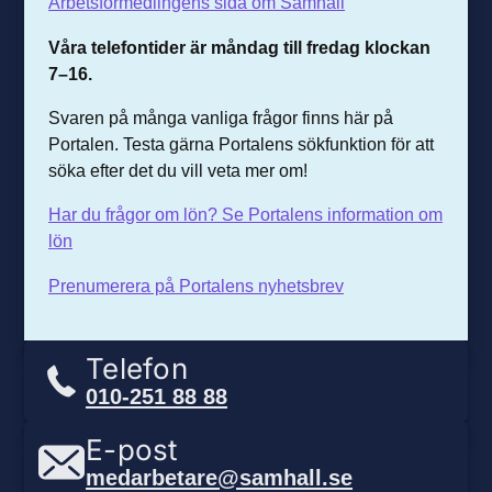
Arbetsförmedlingens sida om Samhall
Våra telefontider är m
åndag till fredag klockan
7–16.
Svaren på många vanliga frågor finns här på
Portalen. Testa gärna Portalens sökfunktion för att
söka efter det du vill veta mer om!
Har du frågor om lön? Se Portalens information om
lön
Prenumerera på Portalens nyhetsbrev
Telefon
010-251 88 88
E-post
medarbetare@samhall.se