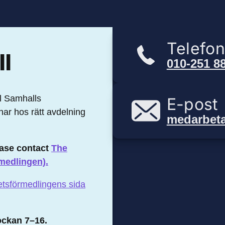
Telefo
ll
010-251 8
ll Samhalls
E-post
mnar hos rätt avdelning
medarbet
ease contact
The
medlingen).
etsförmedlingens sida
lockan 7–16.