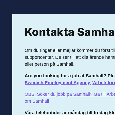
Kontakta Samha
Om du ringer eller mejlar kommer du först ti
supportcenter. De ser till att ditt ärende ha
eller person på Samhall.
Are you looking for a job at Samhall? Pl
Swedish Employment Agency (Arbetsför
OBS! Söker du jobb på Samhall? Gå till Arb
om Samhall
Våra telefontider är m
åndag till fredag k