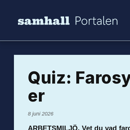
Hoppa till innehåll
Quiz: Faro­s
er
8 juni 2026
ARBETSMILJÖ. Vet du vad far