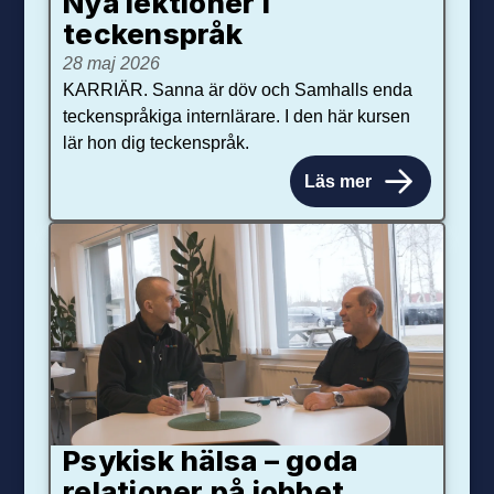
Nya lektioner i
teckenspråk
28 maj 2026
KARRIÄR. Sanna är döv och Samhalls enda
teckenspråkiga internlärare. I den här kursen
lär hon dig teckenspråk.
Läs mer
Psykisk hälsa – goda
relationer på jobbet