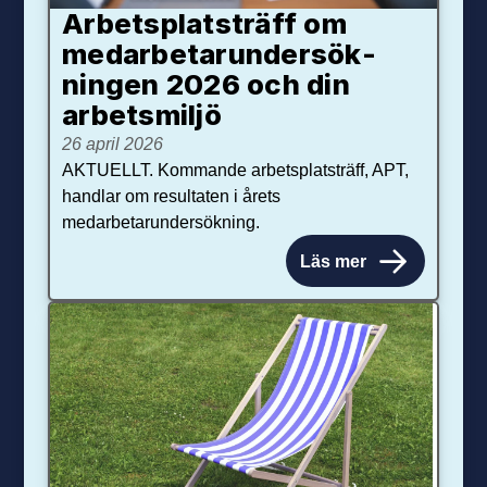
Arbetsplats­träff om
med­arbetar­under­sök­
ningen 2026 och din
arbets­miljö
26 april 2026
AKTUELLT. Kommande arbetsplatsträff, APT,
handlar om resultaten i årets
medarbetarundersökning.
Läs mer