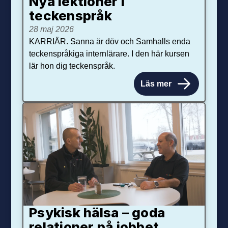
Nya lektioner i
teckenspråk
28 maj 2026
KARRIÄR. Sanna är döv och Samhalls enda
teckenspråkiga internlärare. I den här kursen
lär hon dig teckenspråk.
Läs mer
Psykisk hälsa – goda
relationer på jobbet