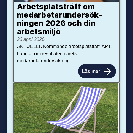
Arbetsplats­träff om
med­arbetar­under­sök­
ningen 2026 och din
arbets­miljö
26 april 2026
AKTUELLT. Kommande arbetsplatsträff, APT,
handlar om resultaten i årets
medarbetarundersökning.
Läs mer