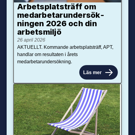
Arbetsplats­träff om
med­arbetar­under­sök­
ningen 2026 och din
arbets­miljö
26 april 2026
AKTUELLT. Kommande arbetsplatsträff, APT,
handlar om resultaten i årets
medarbetarundersökning.
Läs mer