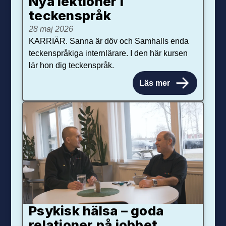
Nya lektioner i
teckenspråk
28 maj 2026
KARRIÄR. Sanna är döv och Samhalls enda
teckenspråkiga internlärare. I den här kursen
lär hon dig teckenspråk.
Läs mer
Psykisk hälsa – goda
relationer på jobbet