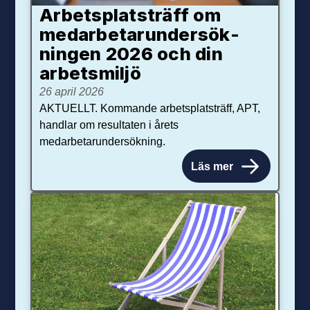
Arbetsplats­träff om
med­arbetar­under­sök­
ningen 2026 och din
arbets­miljö
26 april 2026
AKTUELLT. Kommande arbetsplatsträff, APT,
handlar om resultaten i årets
medarbetarundersökning.
Läs mer