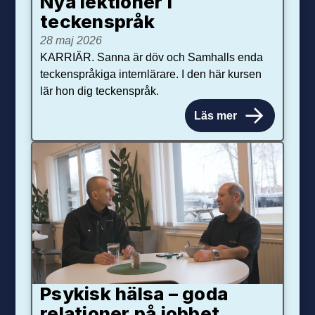
Nya lektioner i
teckenspråk
28 maj 2026
KARRIÄR. Sanna är döv och Samhalls enda
teckenspråkiga internlärare. I den här kursen
lär hon dig teckenspråk.
Läs mer
Psykisk hälsa – goda
relationer på jobbet