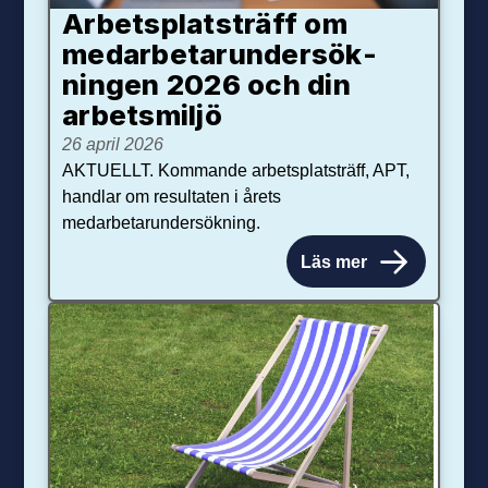
Arbetsplats­träff om
med­arbetar­under­sök­
ningen 2026 och din
arbets­miljö
26 april 2026
AKTUELLT. Kommande arbetsplatsträff, APT,
handlar om resultaten i årets
medarbetarundersökning.
Läs mer