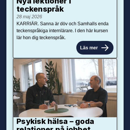
Nya lektioner i
teckenspråk
28 maj 2026
KARRIÄR. Sanna är döv och Samhalls enda
teckenspråkiga internlärare. I den här kursen
lär hon dig teckenspråk.
Läs mer
Psykisk hälsa – goda
relationer på jobbet