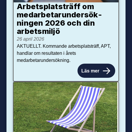
Arbetsplats­träff om
med­arbetar­under­sök­
ningen 2026 och din
arbets­miljö
26 april 2026
AKTUELLT. Kommande arbetsplatsträff, APT,
handlar om resultaten i årets
medarbetarundersökning.
Läs mer