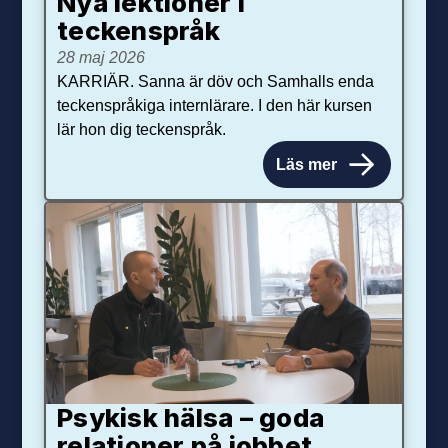
Nya lektioner i
teckenspråk
28 maj 2026
KARRIÄR. Sanna är döv och Samhalls enda
teckenspråkiga internlärare. I den här kursen
lär hon dig teckenspråk.
Läs mer
Psykisk hälsa – goda
relationer på jobbet