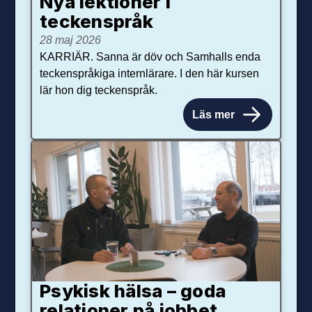
Nya lektioner i
teckenspråk
28 maj 2026
KARRIÄR. Sanna är döv och Samhalls enda
teckenspråkiga internlärare. I den här kursen
lär hon dig teckenspråk.
Läs mer
Psykisk hälsa – goda
relationer på jobbet