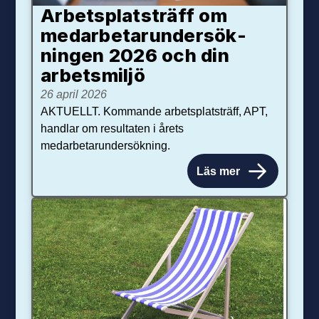
Arbetsplats­träff om
med­arbetar­under­sök­
ningen 2026 och din
arbets­miljö
26 april 2026
AKTUELLT. Kommande arbetsplatsträff, APT,
handlar om resultaten i årets
medarbetarundersökning.
Läs mer