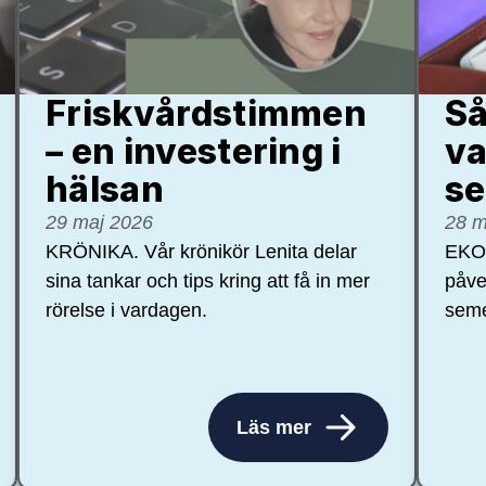
Friskvårdstimmen
Så
– en investering i
va
hälsan
se
29 maj 2026
28 m
KRÖNIKA. Vår krönikör Lenita delar
EKON
sina tankar och tips kring att få in mer
påve
rörelse i vardagen.
seme
Läs mer