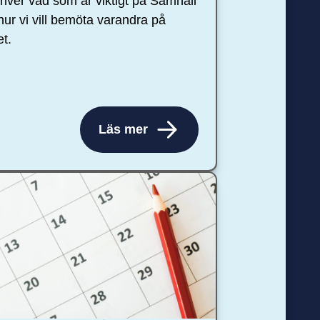
river vad som är viktigt på Samhall
hur vi vill bemöta varandra på
et.
Läs mer