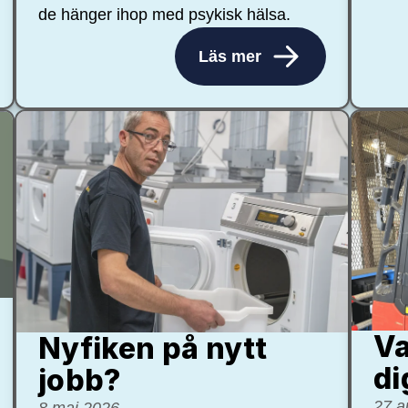
de hänger ihop med psykisk hälsa.
Läs mer
Va
Nyfiken på nytt
di
jobb?
27 a
8 maj 2026