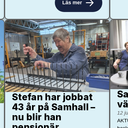
Läs mer
Sa
Stefan har jobbat
vä
43 år på Samhall –
12 j
nu blir han
AKTU
pensionär