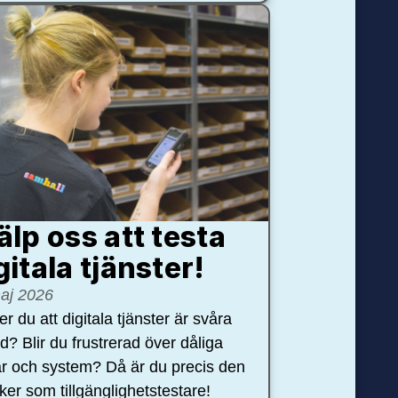
älp oss att testa
gitala tjänster!
aj 2026
r du att digitala tjänster är svåra
nd? Blir du frustrerad över dåliga
r och system? Då är du precis den
öker som tillgänglighetstestare!