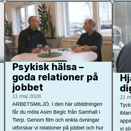
Psykisk hälsa –
goda relationer på
Hj
jobbet
di
11 maj 2026
11 m
ARBETSMILJÖ. I den här utbildningen
Tycke
får du möta Asim Begic från Samhall i
ibla
Tierp. Genom film och enkla övningar
appa
utforskar vi relationer på jobbet och hur
vi s