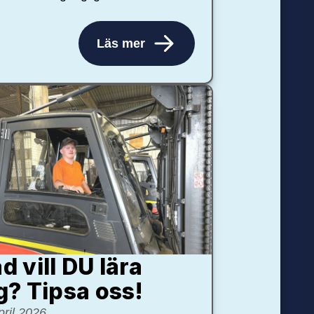
Läs mer
d vill DU lära
g? Tipsa oss!
pril 2026