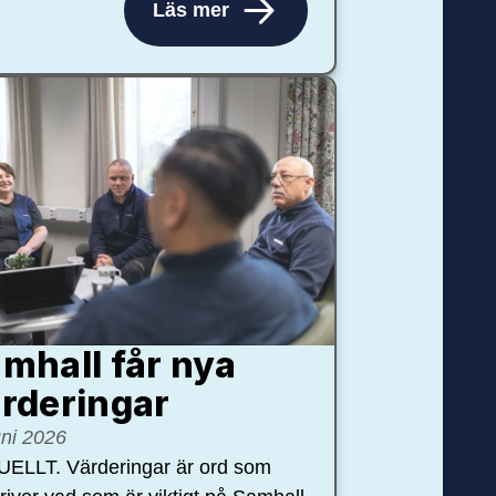
Läs mer
mhall får nya
rdering­ar
uni 2026
ELLT. Värderingar är ord som