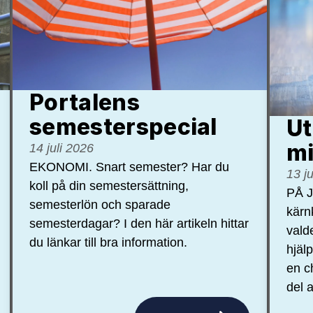
Portalens
semester­special
Ut
mi
14 juli 2026
EKONOMI. Snart semester? Har du
13 j
koll på din semestersättning,
PÅ J
semesterlön och sparade
kärn
semesterdagar? I den här artikeln hittar
vald
du länkar till bra information.
hjäl
en c
del a