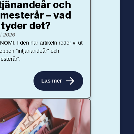
tjänandeår och
mesterår – vad
tyder det?
ni 2026
OMI. I den här artikeln reder vi ut
eppen ”intjänandeår” och
esterår”.
Läs mer