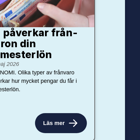
 påverkar från­
ron din
mester­lön
aj 2026
OMI. Olika typer av frånvaro
rkar hur mycket pengar du får i
sterlön.
Läs mer