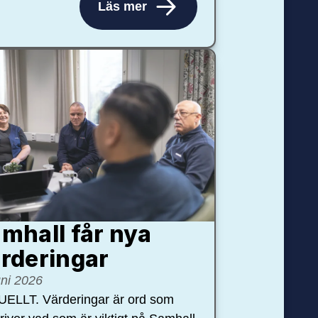
Läs mer
mhall får nya
rdering­ar
uni 2026
ELLT. Värderingar är ord som