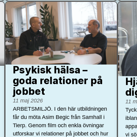
Psykisk hälsa –
goda relationer på
Hj
jobbet
di
11 maj 2026
11 m
ARBETSMILJÖ. I den här utbildningen
Tycke
får du möta Asim Begic från Samhall i
ibla
Tierp. Genom film och enkla övningar
appa
utforskar vi relationer på jobbet och hur
vi s