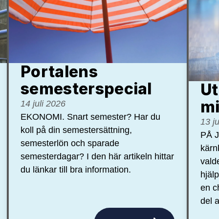
Portalens
semester­special
Ut
mi
14 juli 2026
EKONOMI. Snart semester? Har du
13 j
koll på din semestersättning,
PÅ J
semesterlön och sparade
kärn
semesterdagar? I den här artikeln hittar
vald
du länkar till bra information.
hjäl
en c
del a