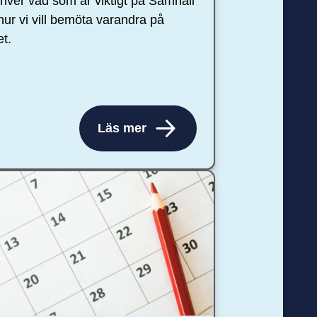
river vad som är viktigt på Samhall
hur vi vill bemöta varandra på
et.
Läs mer