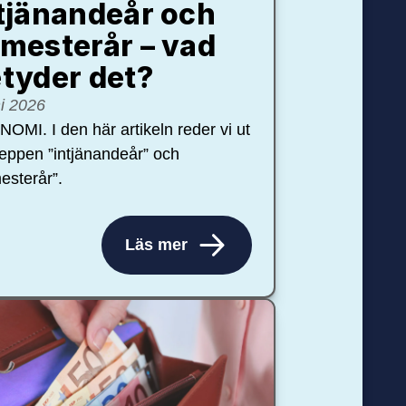
tjänandeår och
mesterår – vad
tyder det?
ni 2026
OMI. I den här artikeln reder vi ut
eppen ”intjänandeår” och
esterår”.
Läs mer