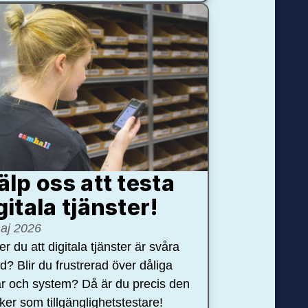
älp oss att testa
gitala tjänster!
aj 2026
r du att digitala tjänster är svåra
nd? Blir du frustrerad över dåliga
r och system? Då är du precis den
öker som tillgänglighetstestare!