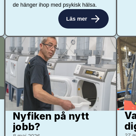
de hänger ihop med psykisk hälsa.
Läs mer
Va
Nyfiken på nytt
di
jobb?
27 a
8 maj 2026