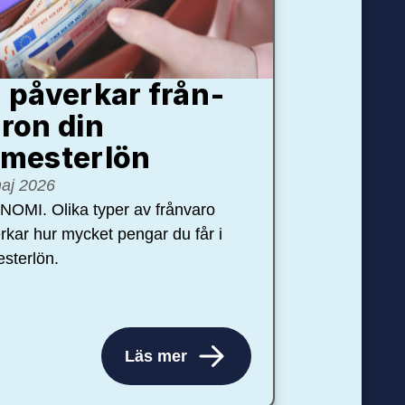
 påverkar från­
ron din
mester­lön
aj 2026
OMI. Olika typer av frånvaro
rkar hur mycket pengar du får i
sterlön.
Läs mer