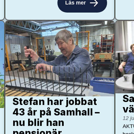
Läs mer
Sa
Stefan har jobbat
vä
43 år på Samhall –
12 j
nu blir han
AKTU
pensionär