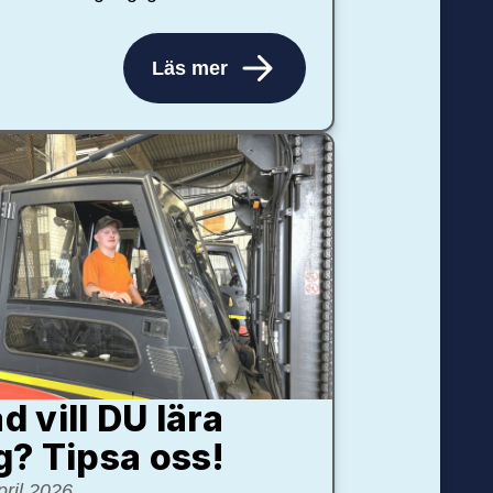
Läs mer
d vill DU lära
g? Tipsa oss!
pril 2026