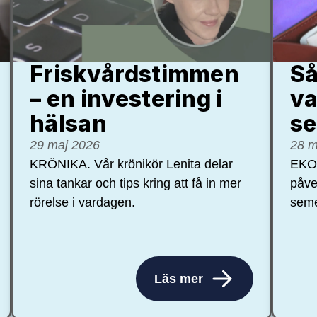
Friskvårdstimmen
Så
– en investering i
va
hälsan
se
29 maj 2026
28 m
KRÖNIKA. Vår krönikör Lenita delar
EKON
sina tankar och tips kring att få in mer
påve
rörelse i vardagen.
seme
Läs mer