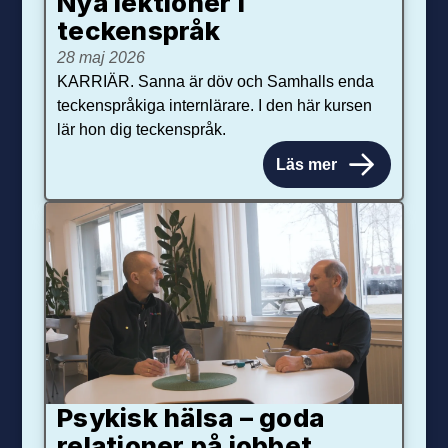
Nya lektioner i
teckenspråk
28 maj 2026
KARRIÄR. Sanna är döv och Samhalls enda
teckenspråkiga internlärare. I den här kursen
lär hon dig teckenspråk.
Läs mer
Psykisk hälsa – goda
relationer på jobbet