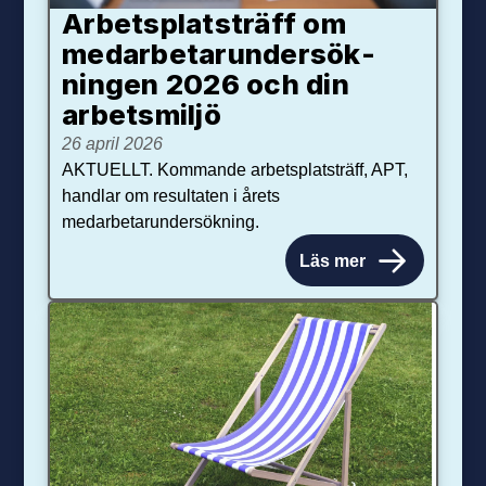
Arbetsplats­träff om
med­arbetar­under­sök­
ningen 2026 och din
arbets­miljö
26 april 2026
AKTUELLT. Kommande arbetsplatsträff, APT,
handlar om resultaten i årets
medarbetarundersökning.
Läs mer