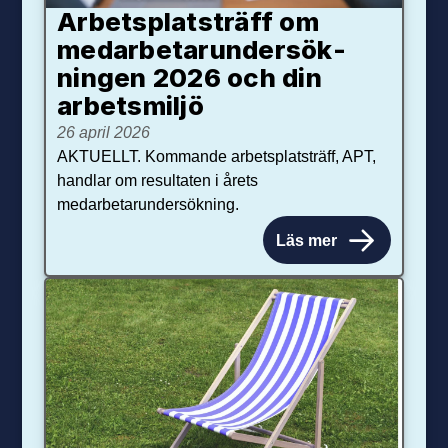
Arbetsplats­träff om
med­arbetar­under­sök­
ningen 2026 och din
arbets­miljö
26 april 2026
AKTUELLT. Kommande arbetsplatsträff, APT,
handlar om resultaten i årets
medarbetarundersökning.
Läs mer