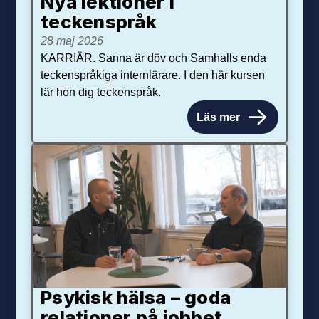
Nya lektioner i
teckenspråk
28 maj 2026
KARRIÄR. Sanna är döv och Samhalls enda
teckenspråkiga internlärare. I den här kursen
lär hon dig teckenspråk.
Läs mer
Psykisk hälsa – goda
relationer på jobbet