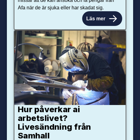
Afa när de är sjuka eller har skadat sig.
Läs mer
Hur påverkar ai
arbetslivet?
Livesändning från
Samhall