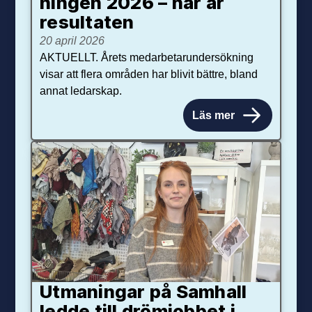
ningen 2026 – här är
resultaten
20 april 2026
AKTUELLT. Årets medarbetarundersökning
visar att flera områden har blivit bättre, bland
annat ledarskap.
Läs mer
Utmaningar på Sam­hall
ledde till dröm­jobbet i