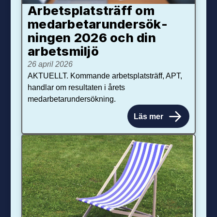
Arbetsplats­träff om
med­arbetar­under­sök­
ningen 2026 och din
arbets­miljö
26 april 2026
AKTUELLT. Kommande arbetsplatsträff, APT,
handlar om resultaten i årets
medarbetarundersökning.
Läs mer