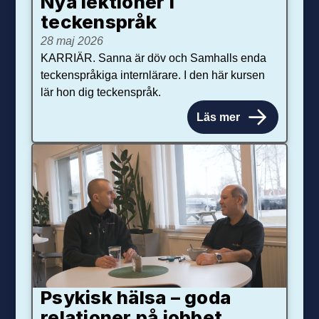
Nya lektioner i
teckenspråk
28 maj 2026
KARRIÄR. Sanna är döv och Samhalls enda
teckenspråkiga internlärare. I den här kursen
lär hon dig teckenspråk.
Läs mer
Psykisk hälsa – goda
relationer på jobbet