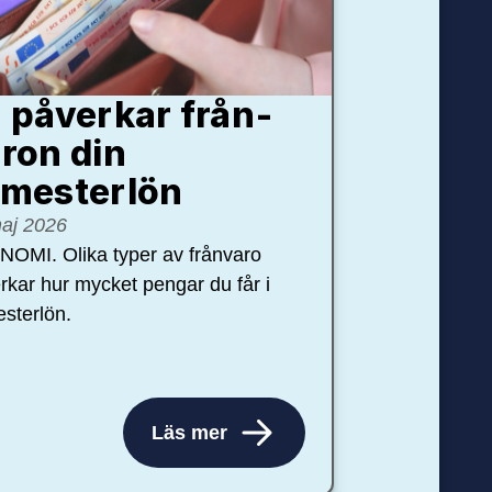
 påverkar från­
ron din
mester­lön
aj 2026
OMI. Olika typer av frånvaro
rkar hur mycket pengar du får i
sterlön.
Läs mer