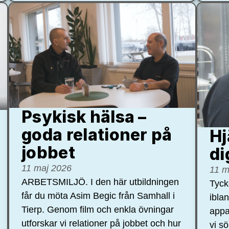
Psykisk hälsa –
goda relationer på
Hj
jobbet
di
11 maj 2026
11 m
ARBETSMILJÖ. I den här utbildningen
Tycke
får du möta Asim Begic från Samhall i
ibla
Tierp. Genom film och enkla övningar
appa
utforskar vi relationer på jobbet och hur
vi s