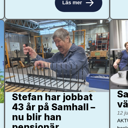
Läs mer
Sa
Stefan har jobbat
vä
43 år på Samhall –
12 j
nu blir han
AKTU
pensionär