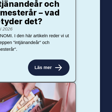
tjänandeår och
mesterår – vad
tyder det?
ni 2026
OMI. I den här artikeln reder vi ut
eppen ”intjänandeår” och
esterår”.
Läs mer