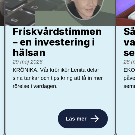
Friskvårdstimmen
Så
– en investering i
va
hälsan
se
29 maj 2026
28 m
KRÖNIKA. Vår krönikör Lenita delar
EKON
sina tankar och tips kring att få in mer
påve
rörelse i vardagen.
seme
Läs mer