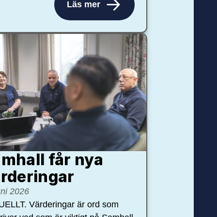
Läs mer
mhall får nya
rdering­ar
uni 2026
ELLT. Värderingar är ord som