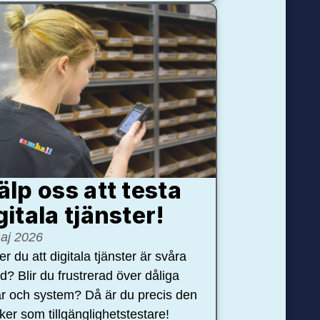
älp oss att testa
gitala tjänster!
aj 2026
r du att digitala tjänster är svåra
nd? Blir du frustrerad över dåliga
r och system? Då är du precis den
öker som tillgänglighetstestare!