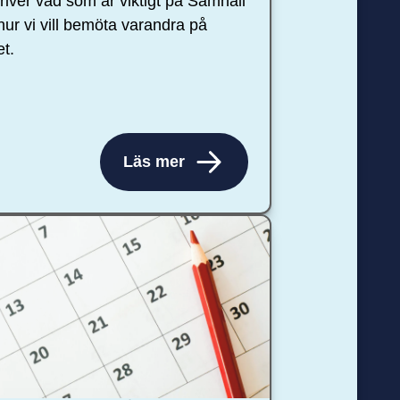
river vad som är viktigt på Samhall
hur vi vill bemöta varandra på
et.
Läs mer