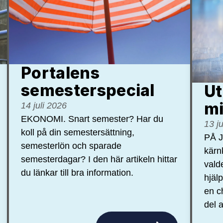
Portalens
semester­special
Ut
mi
14 juli 2026
EKONOMI. Snart semester? Har du
13 j
koll på din semestersättning,
PÅ J
semesterlön och sparade
kärn
semesterdagar? I den här artikeln hittar
vald
du länkar till bra information.
hjäl
en c
del a