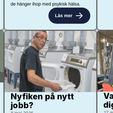
de hänger ihop med psykisk hälsa.
Läs mer
Va
Nyfiken på nytt
di
jobb?
27 a
8 maj 2026