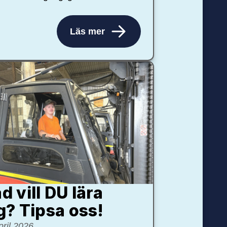
Läs mer
d vill DU lära
g? Tipsa oss!
pril 2026