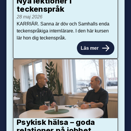
Nya lektioner i
teckenspråk
28 maj 2026
KARRIÄR. Sanna är döv och Samhalls enda
teckenspråkiga internlärare. I den här kursen
lär hon dig teckenspråk.
Läs mer
Psykisk hälsa – goda
relationer på jobbet