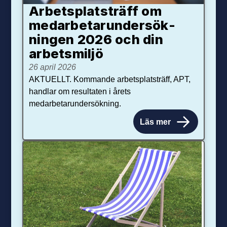
Arbetsplats­träff om
med­arbetar­under­sök­
ningen 2026 och din
arbets­miljö
26 april 2026
AKTUELLT. Kommande arbetsplatsträff, APT,
handlar om resultaten i årets
medarbetarundersökning.
Läs mer