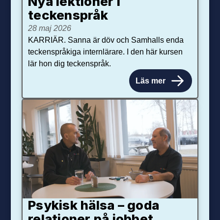
Nya lektioner i
teckenspråk
28 maj 2026
KARRIÄR. Sanna är döv och Samhalls enda
teckenspråkiga internlärare. I den här kursen
lär hon dig teckenspråk.
Läs mer
Psykisk hälsa – goda
relationer på jobbet