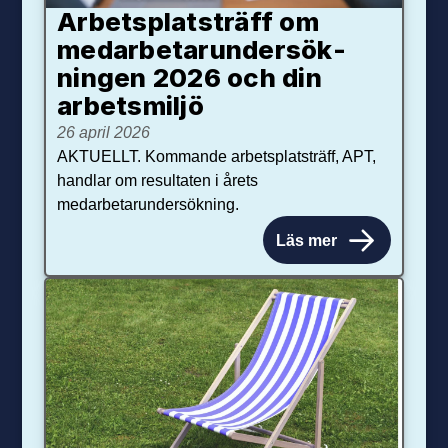
Arbetsplats­träff om
med­arbetar­under­sök­
ningen 2026 och din
arbets­miljö
26 april 2026
AKTUELLT. Kommande arbetsplatsträff, APT,
handlar om resultaten i årets
medarbetarundersökning.
Läs mer