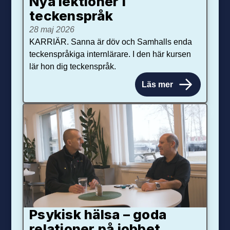
Nya lektioner i
teckenspråk
28 maj 2026
KARRIÄR. Sanna är döv och Samhalls enda
teckenspråkiga internlärare. I den här kursen
lär hon dig teckenspråk.
Läs mer
Psykisk hälsa – goda
relationer på jobbet