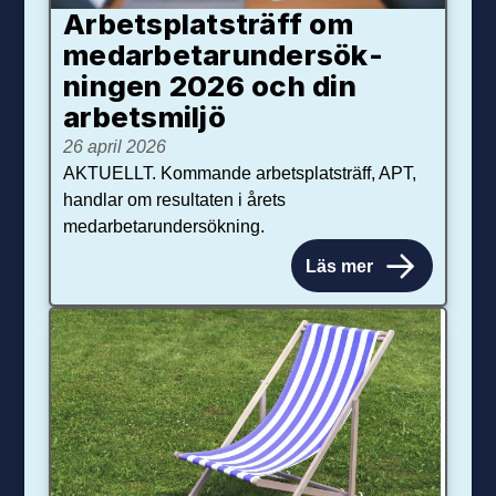
Arbetsplats­träff om
med­arbetar­under­sök­
ningen 2026 och din
arbets­miljö
26 april 2026
AKTUELLT. Kommande arbetsplatsträff, APT,
handlar om resultaten i årets
medarbetarundersökning.
Läs mer