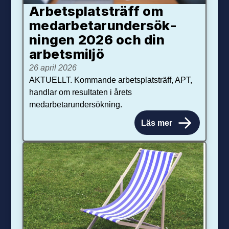
Arbetsplats­träff om
med­arbetar­under­sök­
ningen 2026 och din
arbets­miljö
26 april 2026
AKTUELLT. Kommande arbetsplatsträff, APT,
handlar om resultaten i årets
medarbetarundersökning.
Läs mer