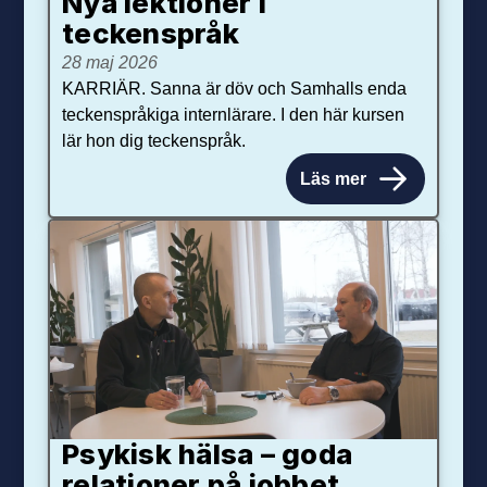
Nya lektioner i
teckenspråk
28 maj 2026
KARRIÄR. Sanna är döv och Samhalls enda
teckenspråkiga internlärare. I den här kursen
lär hon dig teckenspråk.
Läs mer
Psykisk hälsa – goda
relationer på jobbet