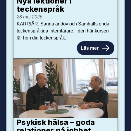
Nya lektioner i
teckenspråk
28 maj 2026
KARRIÄR. Sanna är döv och Samhalls enda
teckenspråkiga internlärare. I den här kursen
lär hon dig teckenspråk.
Läs mer
Psykisk hälsa – goda
relationer på jobbet