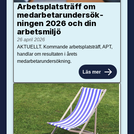
Arbetsplats­träff om
med­arbetar­under­sök­
ningen 2026 och din
arbets­miljö
26 april 2026
AKTUELLT. Kommande arbetsplatsträff, APT,
handlar om resultaten i årets
medarbetarundersökning.
Läs mer