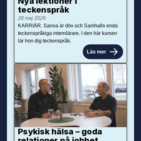
Nya lektioner i
teckenspråk
28 maj 2026
KARRIÄR. Sanna är döv och Samhalls enda
teckenspråkiga internlärare. I den här kursen
lär hon dig teckenspråk.
Läs mer
Psykisk hälsa – goda
relationer på jobbet