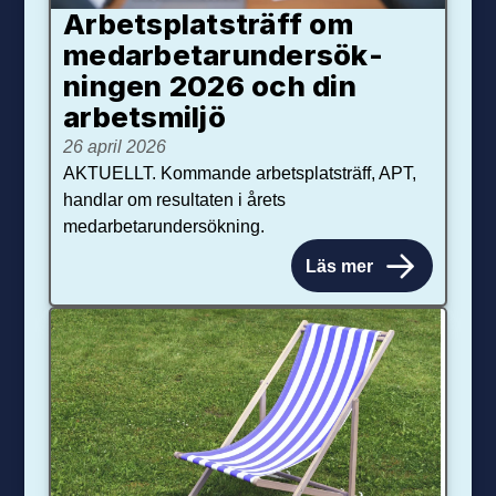
Arbetsplats­träff om
med­arbetar­under­sök­
ningen 2026 och din
arbets­miljö
26 april 2026
AKTUELLT. Kommande arbetsplatsträff, APT,
handlar om resultaten i årets
medarbetarundersökning.
Läs mer