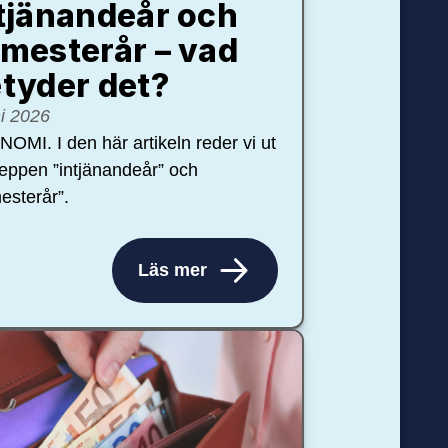
tjänandeår och
mesterår – vad
tyder det?
ni 2026
OMI. I den här artikeln reder vi ut
eppen ”intjänandeår” och
esterår”.
Läs mer