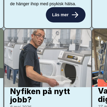
de hänger ihop med psykisk hälsa.
Läs mer
Va
Nyfiken på nytt
di
jobb?
27 a
8 maj 2026