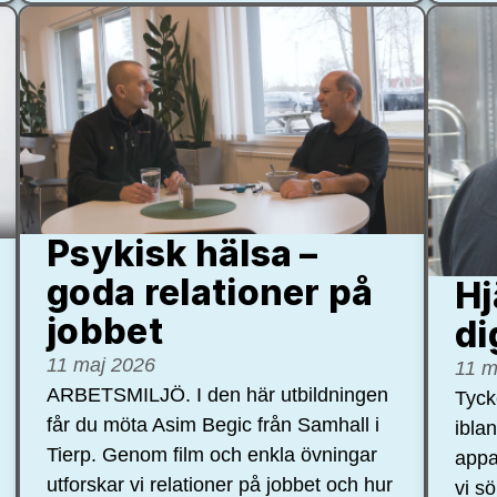
Psykisk hälsa –
goda relationer på
Hj
jobbet
di
11 maj 2026
11 m
ARBETSMILJÖ. I den här utbildningen
Tycke
får du möta Asim Begic från Samhall i
ibla
Tierp. Genom film och enkla övningar
appa
utforskar vi relationer på jobbet och hur
vi s