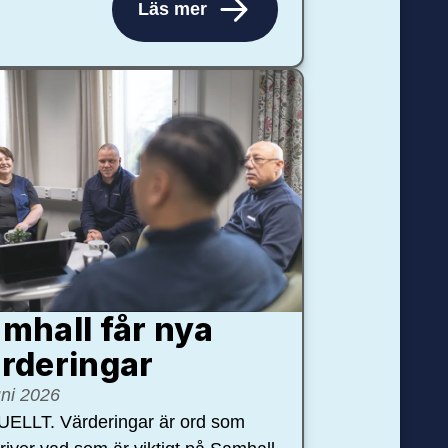
Läs mer
mhall får nya
rdering­ar
uni 2026
ELLT. Värderingar är ord som