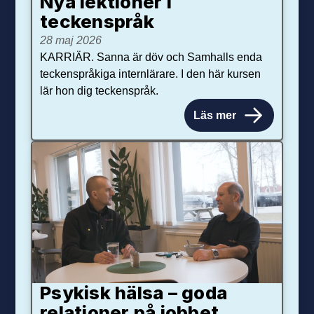
Nya lektioner i
teckenspråk
28 maj 2026
KARRIÄR. Sanna är döv och Samhalls enda
teckenspråkiga internlärare. I den här kursen
lär hon dig teckenspråk.
Läs mer
Psykisk hälsa – goda
relationer på jobbet