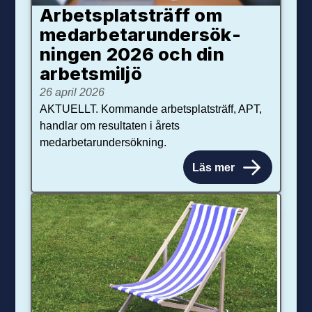
Arbetsplats­träff om
med­arbetar­under­sök­
ningen 2026 och din
arbets­miljö
26 april 2026
AKTUELLT. Kommande arbetsplatsträff, APT,
handlar om resultaten i årets
medarbetarundersökning.
Läs mer