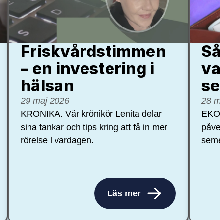
Friskvårdstimmen
Så
– en investering i
va
hälsan
se
29 maj 2026
28 m
KRÖNIKA. Vår krönikör Lenita delar
EKON
sina tankar och tips kring att få in mer
påve
rörelse i vardagen.
seme
Läs mer