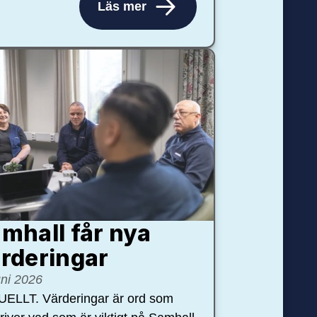
Läs mer
mhall får nya
rdering­ar
uni 2026
ELLT. Värderingar är ord som