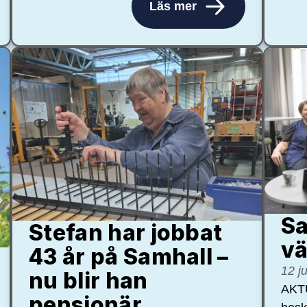
Läs mer
Sa
Stefan har jobbat
vä
43 år på Samhall –
12 j
nu blir han
AKTU
pensionär