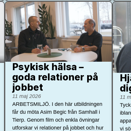
Psykisk hälsa –
goda relationer på
Hj
jobbet
di
11 maj 2026
11 m
ARBETSMILJÖ. I den här utbildningen
Tycke
får du möta Asim Begic från Samhall i
ibla
Tierp. Genom film och enkla övningar
appa
utforskar vi relationer på jobbet och hur
vi s