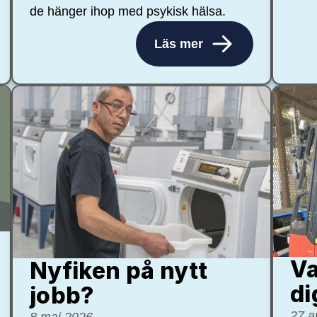
de hänger ihop med psykisk hälsa.
Läs mer
Va
Nyfiken på nytt
di
jobb?
27 a
8 maj 2026