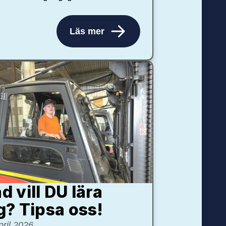
Läs mer
d vill DU lära
g? Tipsa oss!
pril 2026