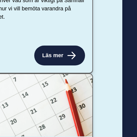
river vad som är viktigt på Samhall
hur vi vill bemöta varandra på
et.
Läs mer