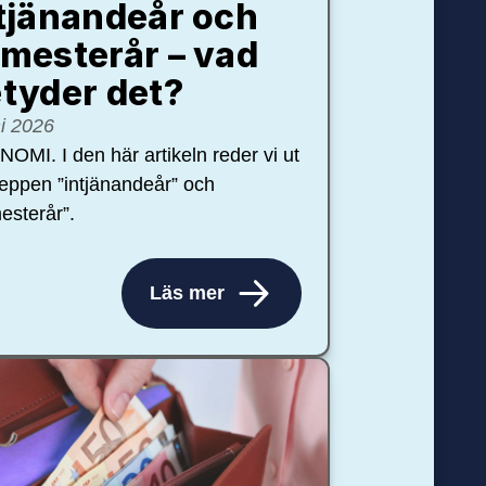
tjänandeår och
mesterår – vad
tyder det?
ni 2026
OMI. I den här artikeln reder vi ut
eppen ”intjänandeår” och
esterår”.
Läs mer