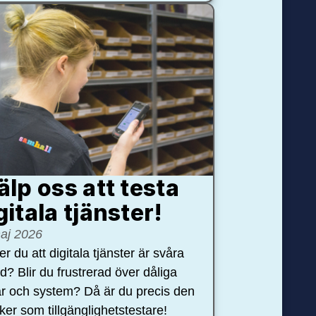
älp oss att testa
gitala tjänster!
aj 2026
r du att digitala tjänster är svåra
nd? Blir du frustrerad över dåliga
r och system? Då är du precis den
öker som tillgänglighetstestare!