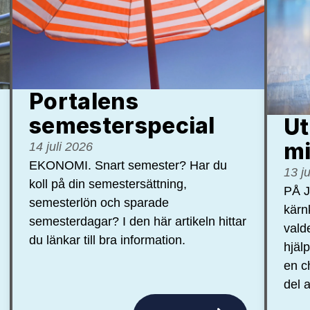
Portalens
semester­special
Ut
mi
14 juli 2026
EKONOMI. Snart semester? Har du
13 j
koll på din semestersättning,
PÅ J
semesterlön och sparade
kärn
semesterdagar? I den här artikeln hittar
vald
du länkar till bra information.
hjäl
en c
del a