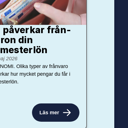
 påverkar från­
ron din
mester­lön
aj 2026
OMI. Olika typer av frånvaro
rkar hur mycket pengar du får i
sterlön.
Läs mer