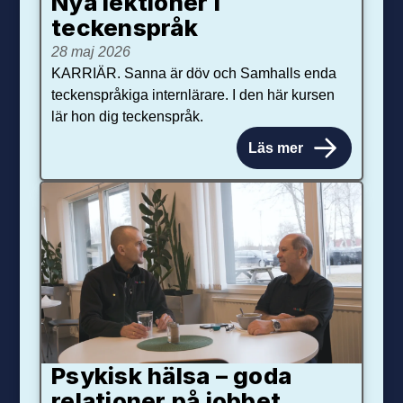
Nya lektioner i
teckenspråk
28 maj 2026
KARRIÄR. Sanna är döv och Samhalls enda
teckenspråkiga internlärare. I den här kursen
lär hon dig teckenspråk.
Läs mer
Psykisk hälsa – goda
relationer på jobbet