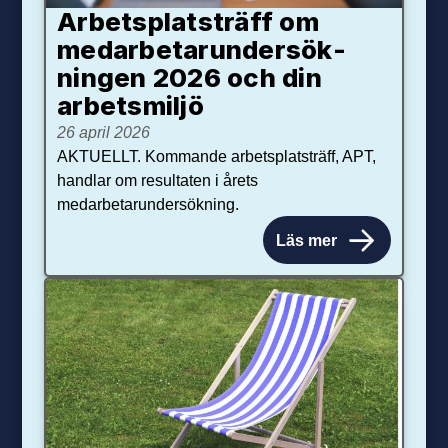
Arbetsplats­träff om
med­arbetar­under­sök­
ningen 2026 och din
arbets­miljö
26 april 2026
AKTUELLT. Kommande arbetsplatsträff, APT,
handlar om resultaten i årets
medarbetarundersökning.
Läs mer