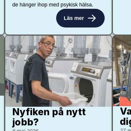
de hänger ihop med psykisk hälsa.
Läs mer
Va
Nyfiken på nytt
di
jobb?
27 a
8 maj 2026