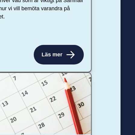
river vad som är viktigt på Samhall
hur vi vill bemöta varandra på
et.
Läs mer