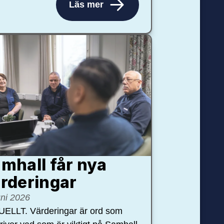
Läs mer
mhall får nya
rdering­ar
uni 2026
ELLT. Värderingar är ord som