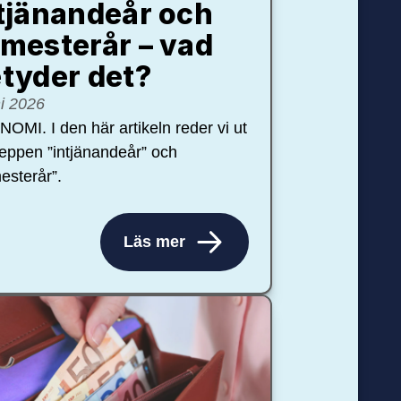
tjänandeår och
mesterår – vad
tyder det?
ni 2026
OMI. I den här artikeln reder vi ut
eppen ”intjänandeår” och
esterår”.
Läs mer