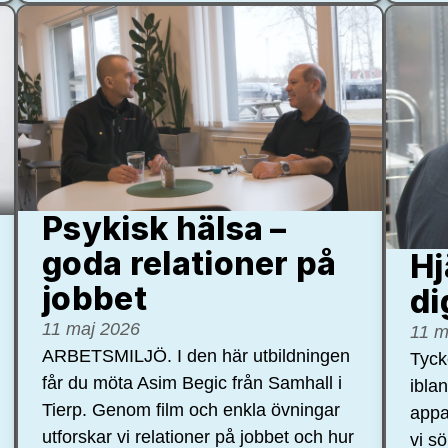
Psykisk hälsa –
goda relationer på
Hj
jobbet
di
11 maj 2026
11 m
ARBETSMILJÖ. I den här utbildningen
Tycke
får du möta Asim Begic från Samhall i
ibla
Tierp. Genom film och enkla övningar
appa
utforskar vi relationer på jobbet och hur
vi s