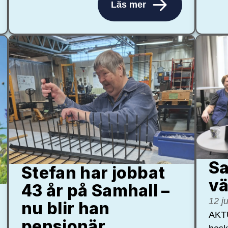
Läs mer
Sa
Stefan har jobbat
vä
43 år på Samhall –
12 j
nu blir han
AKTU
pensionär