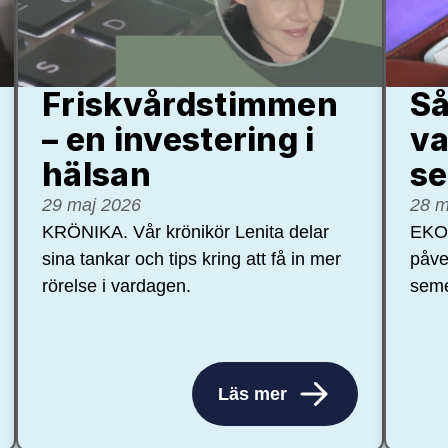
Friskvårdstimmen
Så
– en investering i
va
hälsan
se
29 maj 2026
28 m
KRÖNIKA. Vår krönikör Lenita delar
EKON
sina tankar och tips kring att få in mer
påve
rörelse i vardagen.
seme
Läs mer