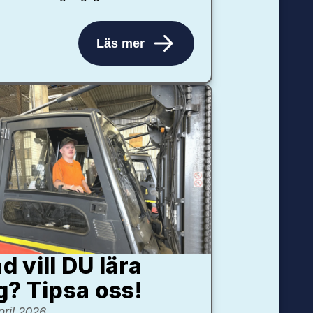
Läs mer
d vill DU lära
g? Tipsa oss!
pril 2026