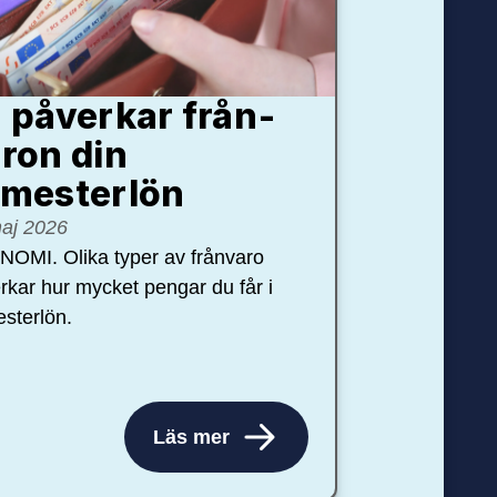
 påverkar från­
ron din
mester­lön
aj 2026
OMI. Olika typer av frånvaro
rkar hur mycket pengar du får i
sterlön.
Läs mer