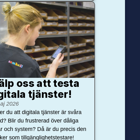
älp oss att testa
gitala tjänster!
aj 2026
r du att digitala tjänster är svåra
nd? Blir du frustrerad över dåliga
r och system? Då är du precis den
öker som tillgänglighetstestare!