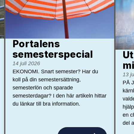
Portalens
semester­special
Ut
mi
14 juli 2026
EKONOMI. Snart semester? Har du
13 j
koll på din semestersättning,
PÅ J
semesterlön och sparade
kärn
semesterdagar? I den här artikeln hittar
vald
du länkar till bra information.
hjäl
en c
del a