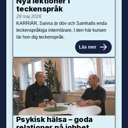
Nya lektioner i
teckenspråk
28 maj 2026
KARRIÄR. Sanna är döv och Samhalls enda
teckenspråkiga internlärare. I den här kursen
lär hon dig teckenspråk.
Läs mer
Psykisk hälsa – goda
relationer på jobbet