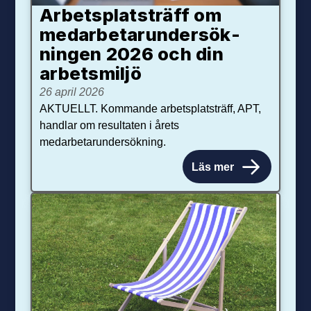
Arbetsplats­träff om
med­arbetar­under­sök­
ningen 2026 och din
arbets­miljö
26 april 2026
AKTUELLT. Kommande arbetsplatsträff, APT,
handlar om resultaten i årets
medarbetarundersökning.
Läs mer