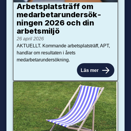
Arbetsplats­träff om
med­arbetar­under­sök­
ningen 2026 och din
arbets­miljö
26 april 2026
AKTUELLT. Kommande arbetsplatsträff, APT,
handlar om resultaten i årets
medarbetarundersökning.
Läs mer