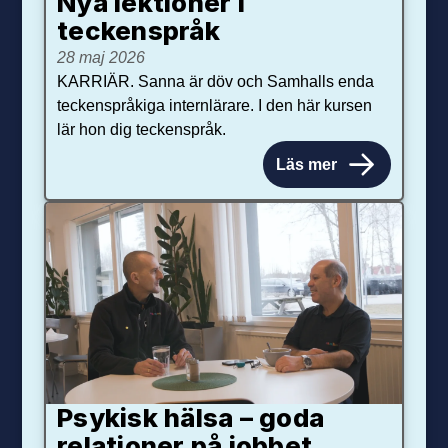
Nya lektioner i
teckenspråk
28 maj 2026
KARRIÄR. Sanna är döv och Samhalls enda
teckenspråkiga internlärare. I den här kursen
lär hon dig teckenspråk.
Läs mer
Psykisk hälsa – goda
relationer på jobbet