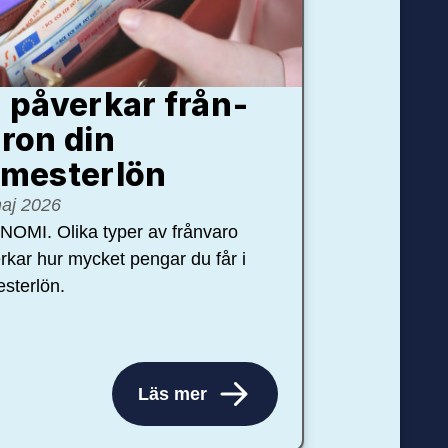
 påverkar från­
ron din
mester­lön
aj 2026
OMI. Olika typer av frånvaro
rkar hur mycket pengar du får i
sterlön.
Läs mer