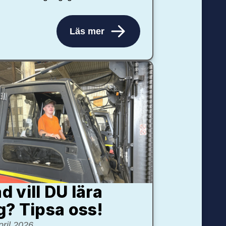
Läs mer
d vill DU lära
g? Tipsa oss!
pril 2026