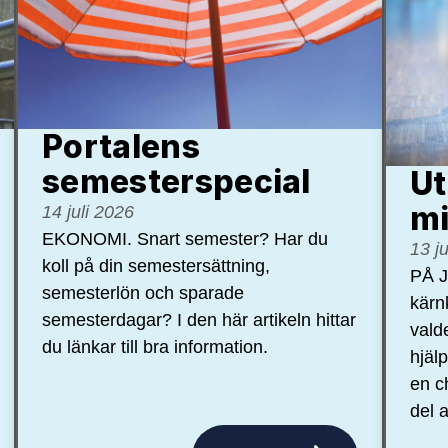
Portalens
semester­special
Ut
mi
14 juli 2026
EKONOMI. Snart semester? Har du
13 j
koll på din semestersättning,
PÅ J
semesterlön och sparade
kärn
semesterdagar? I den här artikeln hittar
vald
du länkar till bra information.
hjäl
en c
del a