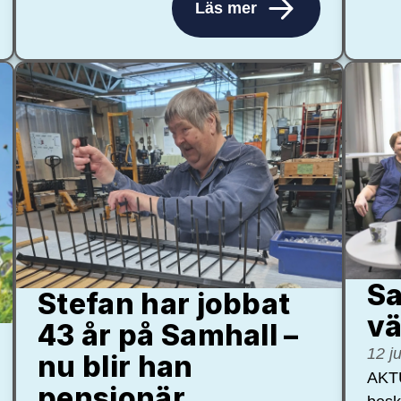
Läs mer
Sa
Stefan har jobbat
vä
43 år på Samhall –
12 j
nu blir han
AKTU
pensionär