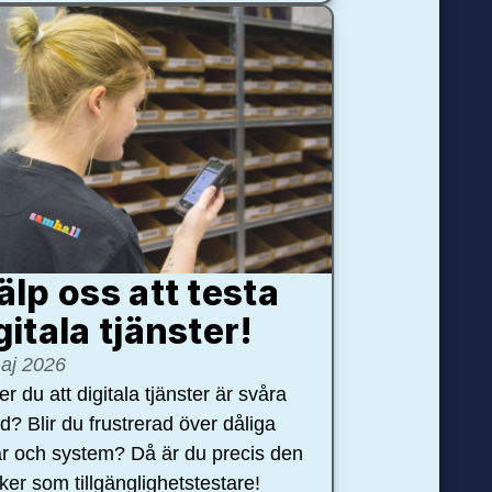
älp oss att testa
gitala tjänster!
aj 2026
r du att digitala tjänster är svåra
nd? Blir du frustrerad över dåliga
r och system? Då är du precis den
öker som tillgänglighetstestare!