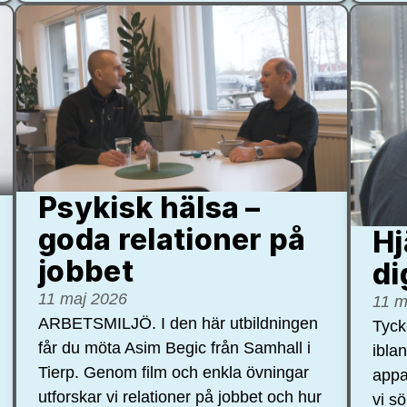
Psykisk hälsa –
goda relationer på
Hj
jobbet
di
11 maj 2026
11 m
ARBETSMILJÖ. I den här utbildningen
Tycke
får du möta Asim Begic från Samhall i
ibla
Tierp. Genom film och enkla övningar
appa
utforskar vi relationer på jobbet och hur
vi s