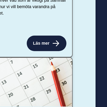
river vad som är viktigt på Samhall
hur vi vill bemöta varandra på
et.
Läs mer