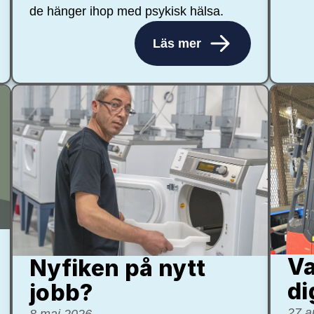
de hänger ihop med psykisk hälsa.
Läs mer
Va
Nyfiken på nytt
di
jobb?
27 a
8 maj 2026