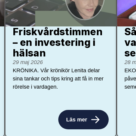
Friskvårdstimmen
Så
– en investering i
va
hälsan
se
29 maj 2026
28 m
KRÖNIKA. Vår krönikör Lenita delar
EKON
sina tankar och tips kring att få in mer
påve
rörelse i vardagen.
seme
Läs mer