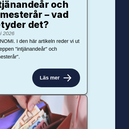
tjänandeår och
mesterår – vad
tyder det?
ni 2026
OMI. I den här artikeln reder vi ut
eppen ”intjänandeår” och
esterår”.
Läs mer