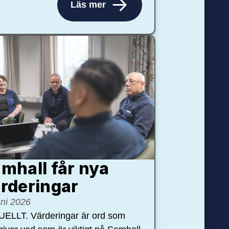
Läs mer
mhall får nya
rdering­ar
uni 2026
ELLT. Värderingar är ord som