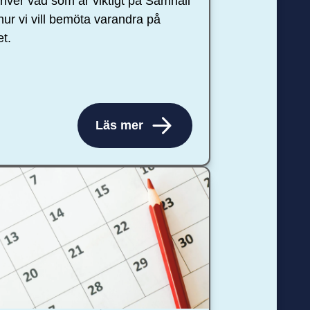
river vad som är viktigt på Samhall
hur vi vill bemöta varandra på
et.
Läs mer