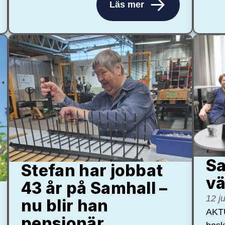
Läs mer
Sa
Stefan har jobbat
vä
43 år på Samhall –
12 j
nu blir han
AKTU
pensionär