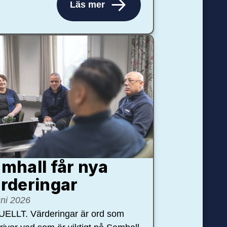
Läs mer
mhall får nya
rdering­ar
uni 2026
ELLT. Värderingar är ord som