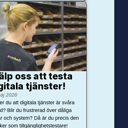
älp oss att testa
gitala tjänster!
aj 2026
r du att digitala tjänster är svåra
nd? Blir du frustrerad över dåliga
r och system? Då är du precis den
öker som tillgänglighetstestare!