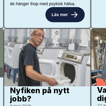
de hänger ihop med psykisk hälsa.
Läs mer
Va
Nyfiken på nytt
di
jobb?
27 a
8 maj 2026