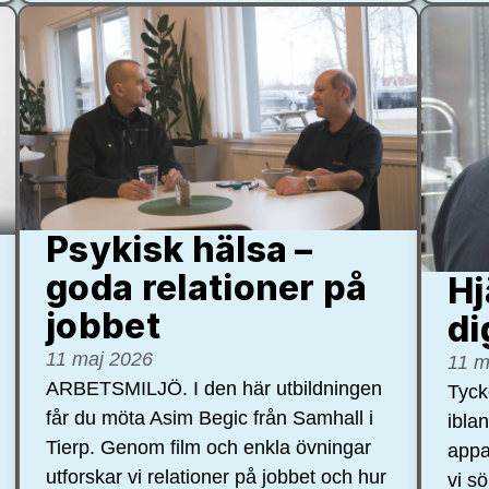
Psykisk hälsa –
goda relationer på
Hj
jobbet
di
11 maj 2026
11 m
ARBETSMILJÖ. I den här utbildningen
Tycke
får du möta Asim Begic från Samhall i
ibla
Tierp. Genom film och enkla övningar
appa
utforskar vi relationer på jobbet och hur
vi s