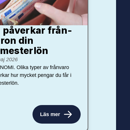
 påverkar från­
ron din
mester­lön
aj 2026
OMI. Olika typer av frånvaro
rkar hur mycket pengar du får i
sterlön.
Läs mer