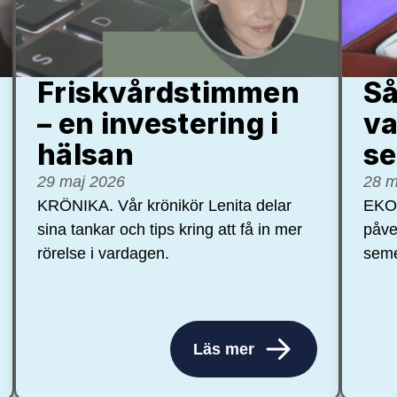
Friskvårdstimmen
Så
– en investering i
va
hälsan
se
29 maj 2026
28 m
KRÖNIKA. Vår krönikör Lenita delar
EKON
sina tankar och tips kring att få in mer
påve
rörelse i vardagen.
seme
Läs mer