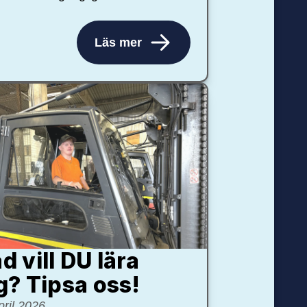
Läs mer
d vill DU lära
g? Tipsa oss!
pril 2026