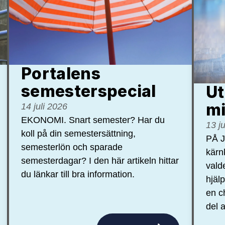
Portalens
semester­special
Ut
mi
14 juli 2026
EKONOMI. Snart semester? Har du
13 j
koll på din semestersättning,
PÅ J
semesterlön och sparade
kärn
semesterdagar? I den här artikeln hittar
vald
du länkar till bra information.
hjäl
en c
del a