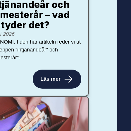
tjänandeår och
mesterår – vad
tyder det?
ni 2026
OMI. I den här artikeln reder vi ut
eppen ”intjänandeår” och
esterår”.
Läs mer