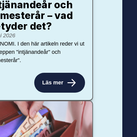
tjänandeår och
mesterår – vad
tyder det?
ni 2026
OMI. I den här artikeln reder vi ut
eppen ”intjänandeår” och
esterår”.
Läs mer