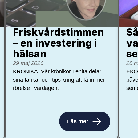
Friskvårdstimmen
Så
– en investering i
va
hälsan
se
29 maj 2026
28 m
KRÖNIKA. Vår krönikör Lenita delar
EKON
sina tankar och tips kring att få in mer
påve
rörelse i vardagen.
seme
Läs mer