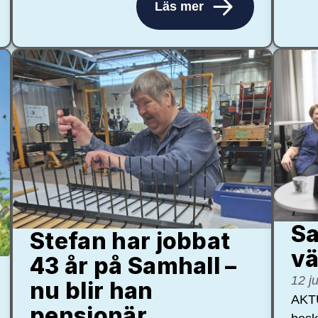
Läs mer
Sa
Stefan har jobbat
vä
43 år på Samhall –
12 j
nu blir han
AKTU
pensionär