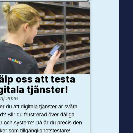
älp oss att testa
gitala tjänster!
aj 2026
r du att digitala tjänster är svåra
nd? Blir du frustrerad över dåliga
r och system? Då är du precis den
öker som tillgänglighetstestare!