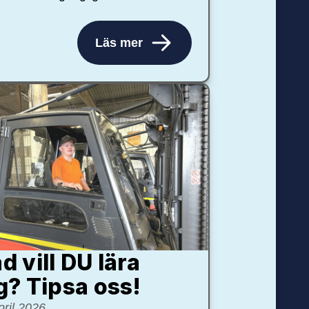
Läs mer
d vill DU lära
g? Tipsa oss!
pril 2026