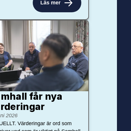
Läs mer
mhall får nya
rdering­ar
uni 2026
ELLT. Värderingar är ord som