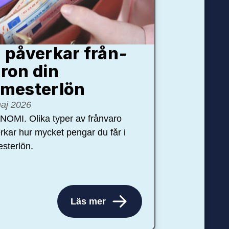
 påverkar från­
ron din
mester­lön
aj 2026
OMI. Olika typer av frånvaro
rkar hur mycket pengar du får i
sterlön.
Läs mer