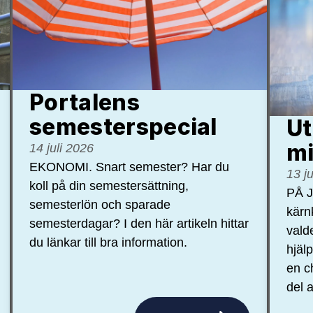
Portalens
semester­special
Ut
mi
14 juli 2026
EKONOMI. Snart semester? Har du
13 j
koll på din semestersättning,
PÅ J
semesterlön och sparade
kärn
semesterdagar? I den här artikeln hittar
vald
du länkar till bra information.
hjäl
en c
del a