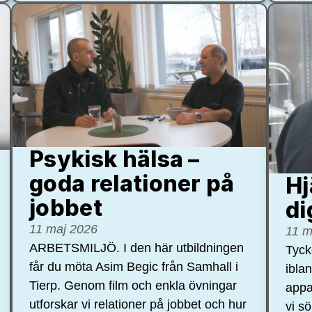
Psykisk hälsa –
goda relationer på
Hj
jobbet
di
11 maj 2026
11 m
ARBETSMILJÖ. I den här utbildningen
Tycke
får du möta Asim Begic från Samhall i
ibla
Tierp. Genom film och enkla övningar
appa
utforskar vi relationer på jobbet och hur
vi s