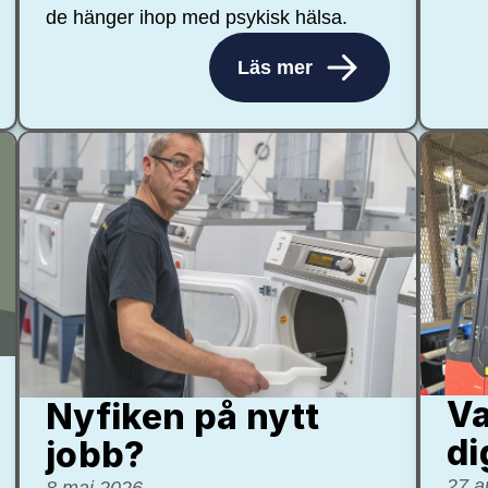
de hänger ihop med psykisk hälsa.
Läs mer
Va
Nyfiken på nytt
di
jobb?
27 a
8 maj 2026