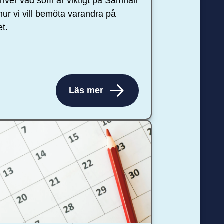
river vad som är viktigt på Samhall
hur vi vill bemöta varandra på
et.
Läs mer