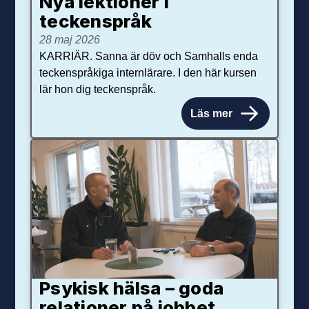
Nya lektioner i
teckenspråk
28 maj 2026
KARRIÄR. Sanna är döv och Samhalls enda
teckenspråkiga internlärare. I den här kursen
lär hon dig teckenspråk.
Läs mer
Psykisk hälsa – goda
relationer på jobbet