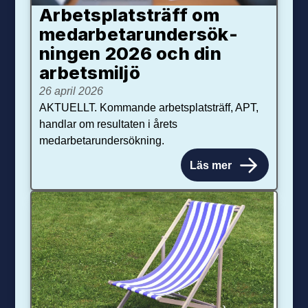
Arbetsplats­träff om
med­arbetar­under­sök­
ningen 2026 och din
arbets­miljö
26 april 2026
AKTUELLT. Kommande arbetsplatsträff, APT,
handlar om resultaten i årets
medarbetarundersökning.
Läs mer