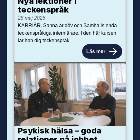
Nya lektioner i
teckenspråk
28 maj 2026
KARRIÄR. Sanna är döv och Samhalls enda
teckenspråkiga internlärare. I den här kursen
lär hon dig teckenspråk.
Läs mer
Psykisk hälsa – goda
relationer på jobbet