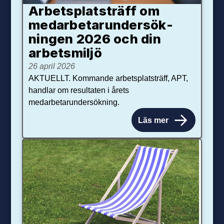
Arbetsplats­träff om
med­arbetar­under­sök­
ningen 2026 och din
arbets­miljö
26 april 2026
AKTUELLT. Kommande arbetsplatsträff, APT,
handlar om resultaten i årets
medarbetarundersökning.
Läs mer