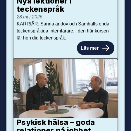
Nya lektioner i
teckenspråk
28 maj 2026
KARRIÄR. Sanna är döv och Samhalls enda
teckenspråkiga internlärare. I den här kursen
lär hon dig teckenspråk.
Läs mer
Psykisk hälsa – goda
relationer på jobbet