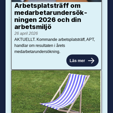
Arbetsplats­träff om
med­arbetar­under­sök­
ningen 2026 och din
arbets­miljö
26 april 2026
AKTUELLT. Kommande arbetsplatsträff, APT,
handlar om resultaten i årets
medarbetarundersökning.
Läs mer