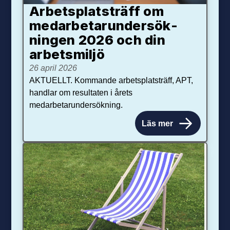
Arbetsplats­träff om
med­arbetar­under­sök­
ningen 2026 och din
arbets­miljö
26 april 2026
AKTUELLT. Kommande arbetsplatsträff, APT,
handlar om resultaten i årets
medarbetarundersökning.
Läs mer