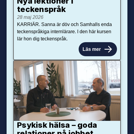
Nya lektioner i
teckenspråk
28 maj 2026
KARRIÄR. Sanna är döv och Samhalls enda
teckenspråkiga internlärare. I den här kursen
lär hon dig teckenspråk.
Läs mer
Psykisk hälsa – goda
relationer på jobbet