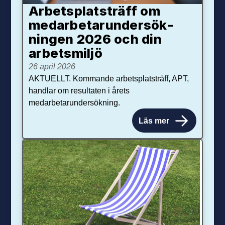
Arbetsplats­träff om
med­arbetar­under­sök­
ningen 2026 och din
arbets­miljö
26 april 2026
AKTUELLT. Kommande arbetsplatsträff, APT,
handlar om resultaten i årets
medarbetarundersökning.
Läs mer