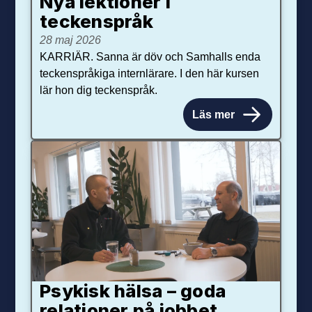
Nya lektioner i
teckenspråk
28 maj 2026
KARRIÄR. Sanna är döv och Samhalls enda
teckenspråkiga internlärare. I den här kursen
lär hon dig teckenspråk.
Läs mer
Psykisk hälsa – goda
relationer på jobbet