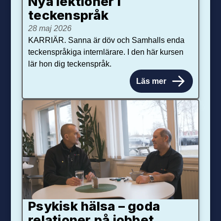
Nya lektioner i
teckenspråk
28 maj 2026
KARRIÄR. Sanna är döv och Samhalls enda
teckenspråkiga internlärare. I den här kursen
lär hon dig teckenspråk.
Läs mer
Psykisk hälsa – goda
relationer på jobbet