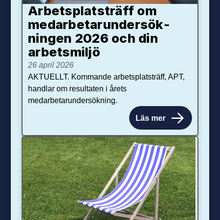
Arbetsplats­träff om
med­arbetar­under­sök­
ningen 2026 och din
arbets­miljö
26 april 2026
AKTUELLT. Kommande arbetsplatsträff, APT,
handlar om resultaten i årets
medarbetarundersökning.
Läs mer