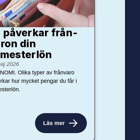
 påverkar från­
ron din
mester­lön
aj 2026
OMI. Olika typer av frånvaro
rkar hur mycket pengar du får i
sterlön.
Läs mer