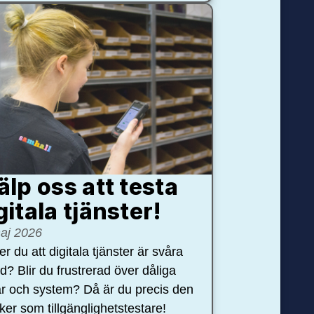
älp oss att testa
gitala tjänster!
aj 2026
r du att digitala tjänster är svåra
nd? Blir du frustrerad över dåliga
r och system? Då är du precis den
öker som tillgänglighetstestare!