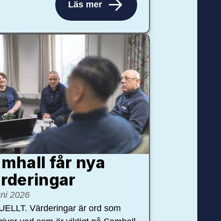
Läs mer
mhall får nya
rdering­ar
uni 2026
ELLT. Värderingar är ord som