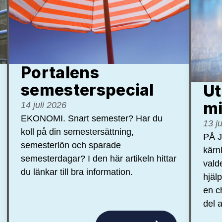
Portalens
semester­special
Ut
mi
14 juli 2026
EKONOMI. Snart semester? Har du
13 j
koll på din semestersättning,
PÅ J
semesterlön och sparade
kärn
semesterdagar? I den här artikeln hittar
vald
du länkar till bra information.
hjäl
en c
del a