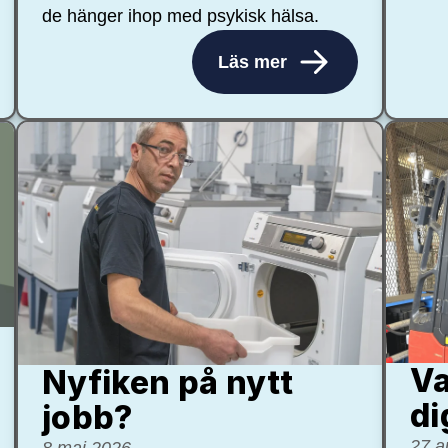
de hänger ihop med psykisk hälsa.
Läs mer
Va
Nyfiken på nytt
di
jobb?
27 a
8 maj 2026