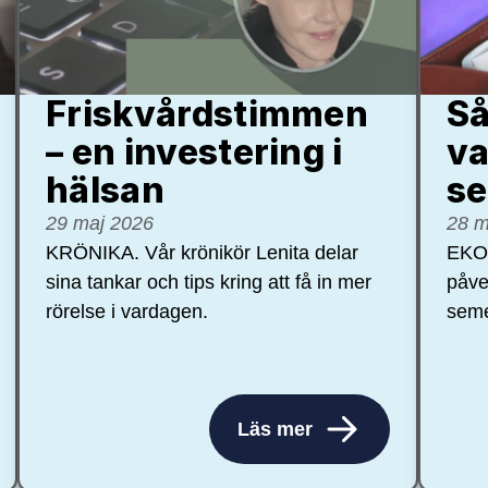
Friskvårdstimmen
Så
– en investering i
va
hälsan
se
29 maj 2026
28 m
KRÖNIKA. Vår krönikör Lenita delar
EKON
sina tankar och tips kring att få in mer
påve
rörelse i vardagen.
seme
Läs mer