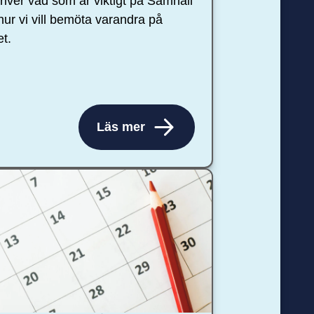
river vad som är viktigt på Samhall
hur vi vill bemöta varandra på
et.
Läs mer