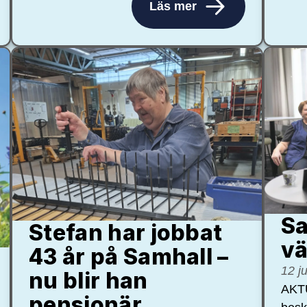
Läs mer
Sa
Stefan har jobbat
vä
43 år på Samhall –
12 j
nu blir han
AKTU
pensionär