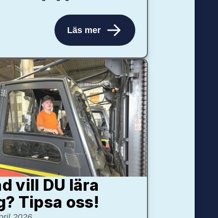
Läs mer
d vill DU lära
g? Tipsa oss!
pril 2026