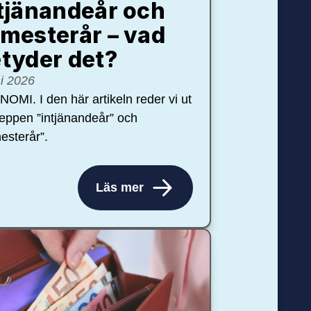
tjänandeår och
mesterår – vad
tyder det?
ni 2026
OMI. I den här artikeln reder vi ut
eppen ”intjänandeår” och
esterår”.
Läs mer