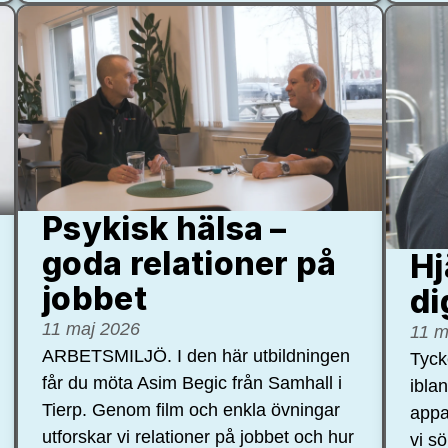
Psykisk hälsa –
goda relationer på
Hj
jobbet
di
11 maj 2026
11 m
ARBETSMILJÖ. I den här utbildningen
Tycke
får du möta Asim Begic från Samhall i
ibla
Tierp. Genom film och enkla övningar
appa
utforskar vi relationer på jobbet och hur
vi s