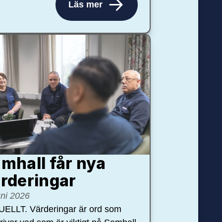
Läs mer
mhall får nya
rdering­ar
uni 2026
ELLT. Värderingar är ord som