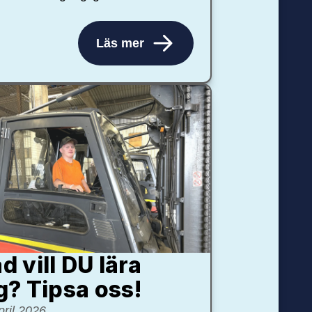
Läs mer
d vill DU lära
g? Tipsa oss!
pril 2026