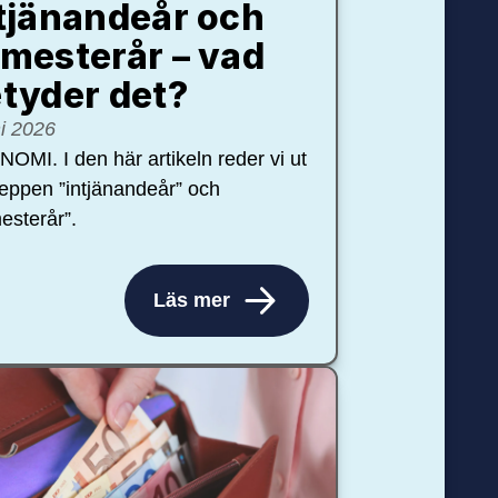
tjänandeår och
mesterår – vad
tyder det?
ni 2026
OMI. I den här artikeln reder vi ut
eppen ”intjänandeår” och
esterår”.
Läs mer