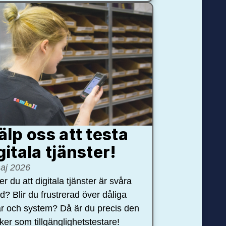
älp oss att testa
gitala tjänster!
aj 2026
r du att digitala tjänster är svåra
nd? Blir du frustrerad över dåliga
r och system? Då är du precis den
öker som tillgänglighetstestare!