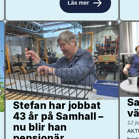
Läs mer
Sa
Stefan har jobbat
vä
43 år på Samhall –
12 j
nu blir han
AKTU
pensionär