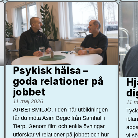
Psykisk hälsa –
goda relationer på
Hj
jobbet
di
11 maj 2026
11 m
ARBETSMILJÖ. I den här utbildningen
Tycke
får du möta Asim Begic från Samhall i
ibla
Tierp. Genom film och enkla övningar
appa
utforskar vi relationer på jobbet och hur
vi s