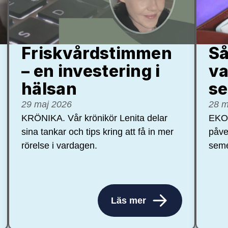
Friskvårdstimmen
Så
– en investering i
va
hälsan
se
29 maj 2026
28 m
KRÖNIKA. Vår krönikör Lenita delar
EKON
sina tankar och tips kring att få in mer
påve
rörelse i vardagen.
seme
Läs mer