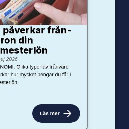
 påverkar från­
ron din
mester­lön
aj 2026
OMI. Olika typer av frånvaro
rkar hur mycket pengar du får i
sterlön.
Läs mer