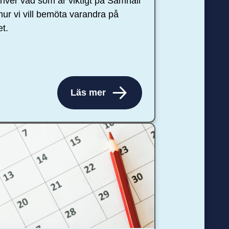
river vad som är viktigt på Samhall
hur vi vill bemöta varandra på
et.
Läs mer