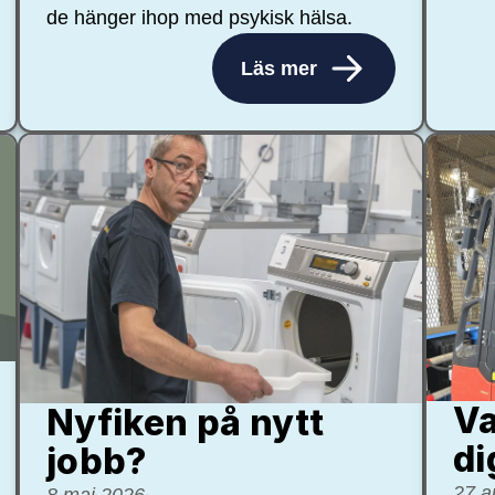
de hänger ihop med psykisk hälsa.
Läs mer
Va
Nyfiken på nytt
di
jobb?
27 a
8 maj 2026