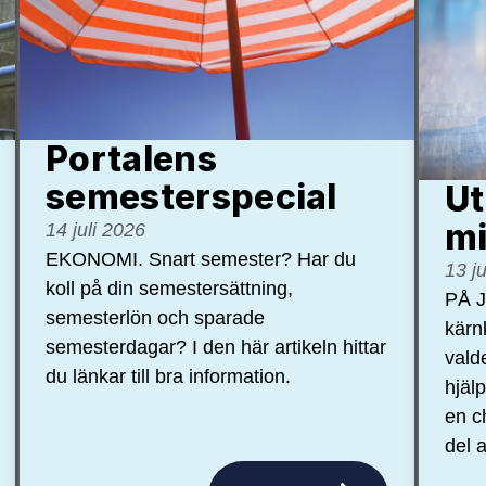
Portalens
semester­special
Ut
mi
14 juli 2026
EKONOMI. Snart semester? Har du
13 j
koll på din semestersättning,
PÅ J
semesterlön och sparade
kärn
semesterdagar? I den här artikeln hittar
vald
du länkar till bra information.
hjäl
en c
del a