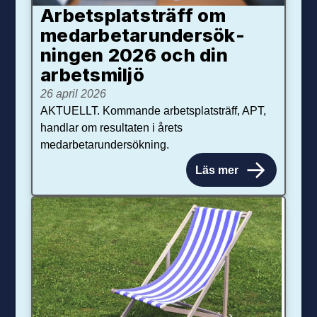
Arbetsplats­träff om
med­arbetar­under­sök­
ningen 2026 och din
arbets­miljö
26 april 2026
AKTUELLT. Kommande arbetsplatsträff, APT,
handlar om resultaten i årets
medarbetarundersökning.
Läs mer