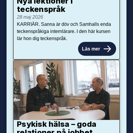
Nya lektioner i
teckenspråk
28 maj 2026
KARRIÄR. Sanna är döv och Samhalls enda
teckenspråkiga internlärare. I den här kursen
lär hon dig teckenspråk.
Läs mer
Psykisk hälsa – goda
relationer på jobbet