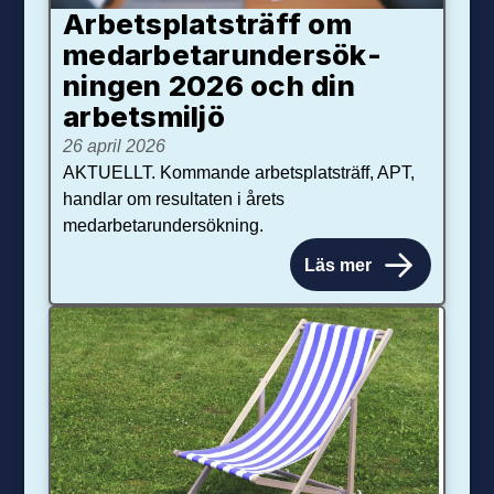
Arbetsplats­träff om
med­arbetar­under­sök­
ningen 2026 och din
arbets­miljö
26 april 2026
AKTUELLT. Kommande arbetsplatsträff, APT,
handlar om resultaten i årets
medarbetarundersökning.
Läs mer