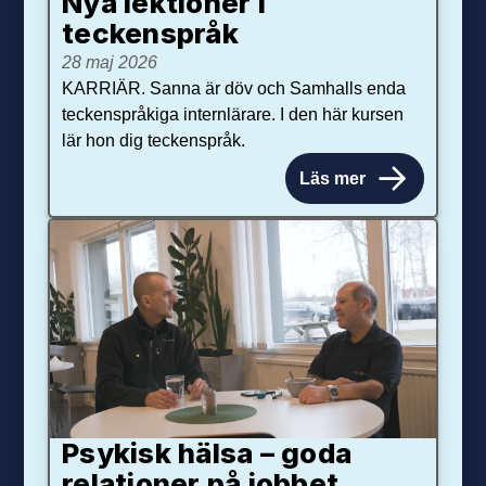
Nya lektioner i
teckenspråk
28 maj 2026
KARRIÄR. Sanna är döv och Samhalls enda
teckenspråkiga internlärare. I den här kursen
lär hon dig teckenspråk.
Läs mer
Psykisk hälsa – goda
relationer på jobbet