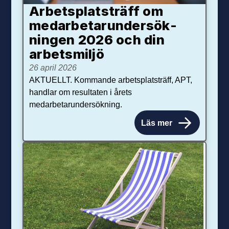
Arbetsplats­träff om
med­arbetar­under­sök­
ningen 2026 och din
arbets­miljö
26 april 2026
AKTUELLT. Kommande arbetsplatsträff, APT,
handlar om resultaten i årets
medarbetarundersökning.
Läs mer