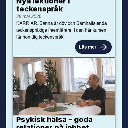
Nya lektioner i
teckenspråk
28 maj 2026
KARRIÄR. Sanna är döv och Samhalls enda
teckenspråkiga internlärare. I den här kursen
lär hon dig teckenspråk.
Läs mer
Psykisk hälsa – goda
relationer på jobbet