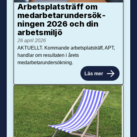
Arbetsplats­träff om
med­arbetar­under­sök­
ningen 2026 och din
arbets­miljö
26 april 2026
AKTUELLT. Kommande arbetsplatsträff, APT,
handlar om resultaten i årets
medarbetarundersökning.
Läs mer