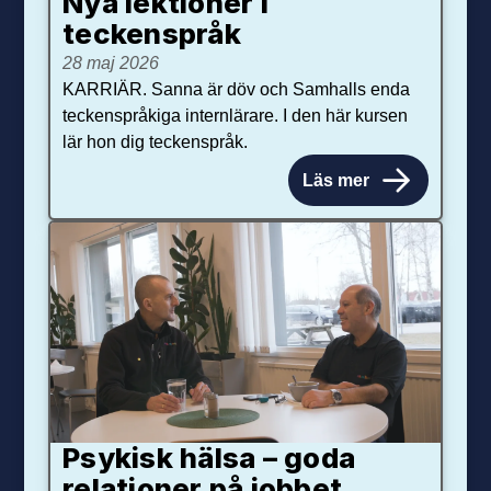
Nya lektioner i
teckenspråk
28 maj 2026
KARRIÄR. Sanna är döv och Samhalls enda
teckenspråkiga internlärare. I den här kursen
lär hon dig teckenspråk.
Läs mer
Psykisk hälsa – goda
relationer på jobbet